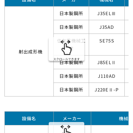
日本製鋼所
J35ELⅢ
日本製鋼所
J35AD
住友重機械工
SE75S
業
射出成形機
スクロールできます
日本製鋼所
J85ELⅡ
日本製鋼所
J110AD
日本製鋼所
J220EⅡ-P
設備名
メーカー
機械