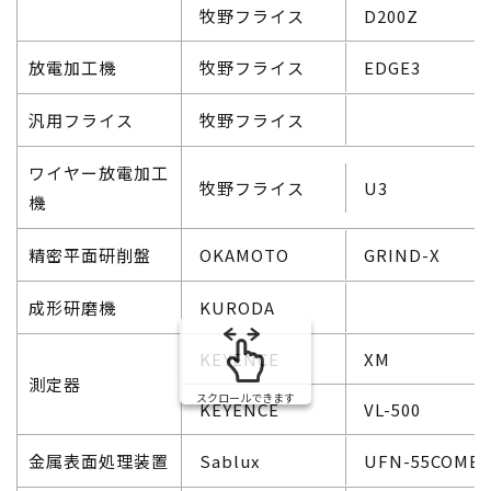
牧野フライス
D200Z
放電加工機
牧野フライス
EDGE3
汎用フライス
牧野フライス
ワイヤー放電加工
牧野フライス
U3
機
精密平面研削盤
OKAMOTO
GRIND-X
成形研磨機
KURODA
KEYENCE
XM
測定器
スクロールできます
KEYENCE
VL-500
金属表面処理装置
Sablux
UFN-55COMB