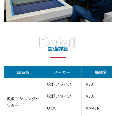
Detail
設備詳細
設備名
メーカー
機械名
牧野フライス
V33
牧野フライス
V33i
縦型マシニングセ
ンター
OKK
VM43R